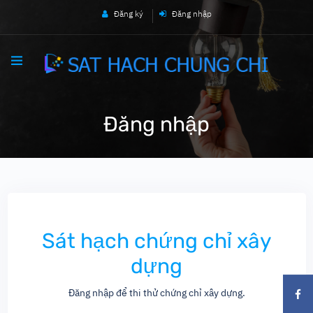
Đăng ký
Đăng nhập
Đăng nhập
Sát hạch chứng chỉ xây
dựng
Đăng nhập để thi thử chứng chỉ xây dựng.