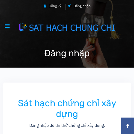
Đăng ký
Đăng nhập
Đăng nhập
Sát hạch chứng chỉ xây
dựng
Đăng nhập để thi thử chứng chỉ xây dựng.