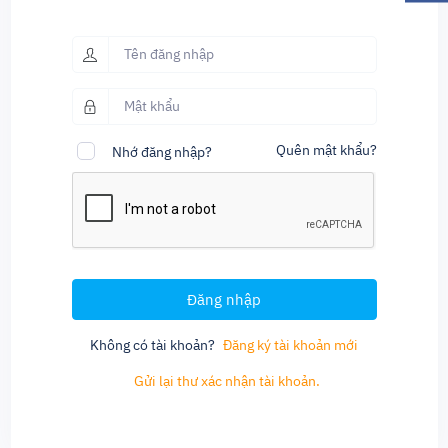
Quên mật khẩu?
Nhớ đăng nhập?
Đăng nhập
Không có tài khoản?
Đăng ký tài khoản mới
Gửi lại thư xác nhận tài khoản.