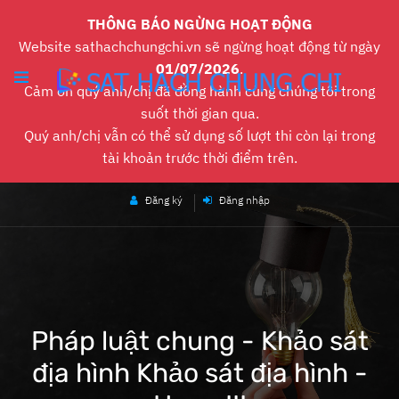
THÔNG BÁO NGỪNG HOẠT ĐỘNG
Website sathachchungchi.vn sẽ ngừng hoạt động từ ngày
01/07/2026
.
Cảm ơn quý anh/chị đã đồng hành cùng chúng tôi trong
suốt thời gian qua.
Quý anh/chị vẫn có thể sử dụng số lượt thi còn lại trong
tài khoản trước thời điểm trên.
Đăng ký
Đăng nhập
Pháp luật chung - Khảo sát
địa hình Khảo sát địa hình -