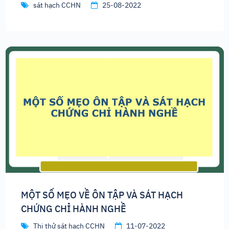
sát hạch CCHN
25-08-2022
MỘT SỐ MẸO VỀ ÔN TẬP VÀ SÁT HẠCH
CHỨNG CHỈ HÀNH NGHỀ
Thi thử sát hạch CCHN
11-07-2022