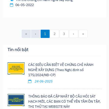
06-05-2022
«
‹
1
2
3
›
»
Tin nổi bật
CÁC ĐIỀU CẦN BIẾT VỀ CHỨNG CHỈ HÀNH
NGHỀ XÂY DỰNG (Theo Nghị định số
175/2024/NĐ-CP)
24-06-2025
THÔNG BÁO ĐÃ CẬP NHẬT BỘ CÂU HỎI SÁT
HẠCH MỚI, CÁC BẠN CÓ THỂ YÊN TÂM ÔN TẬP,
THI THỬ TẠI WEBSITE NÀY