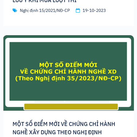
LƯU Ý KHI MUA LƯỢT THI
Nghị định 15/2021/NĐ-CP
19-10-2023
MỘT SỐ ĐIỂM MỚI VỀ CHỨNG CHỈ HÀNH
NGHỀ XÂY DỰNG THEO NGHỊ ĐỊNH