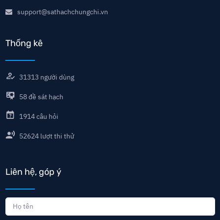
support@sathachchungchi.vn
Thống kê
31313
người dùng
58
đề sát hạch
1914
câu hỏi
52624
lượt thi thử
Liên hệ, góp ý