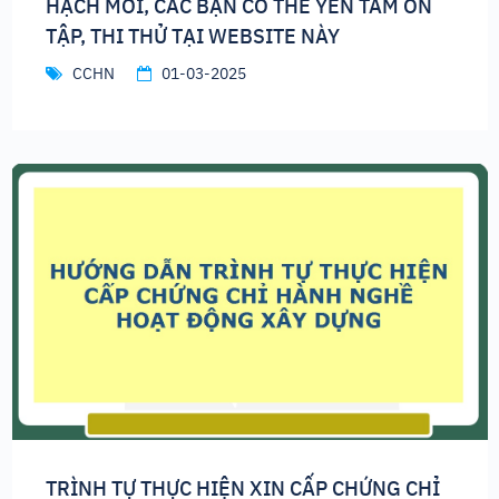
HẠCH MỚI, CÁC BẠN CÓ THỂ YÊN TÂM ÔN
TẬP, THI THỬ TẠI WEBSITE NÀY
CCHN
01-03-2025
TRÌNH TỰ THỰC HIỆN XIN CẤP CHỨNG CHỈ