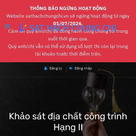
THÔNG BÁO NGỪNG HOẠT ĐỘNG
Website sathachchungchi.vn sẽ ngừng hoạt động từ ngày
01/07/2026
.
Cảm ơn quý anh/chị đã đồng hành cùng chúng tôi trong
suốt thời gian qua.
Quý anh/chị vẫn có thể sử dụng số lượt thi còn lại trong
tài khoản trước thời điểm trên.
Đăng ký
Đăng nhập
Khảo sát địa chất công trình
Hạng II