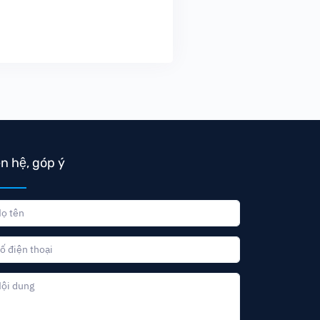
ên hệ, góp ý