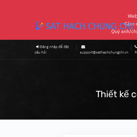
Web
Cảm ơ
Quý anh/chị 
Đăng nhập để đặt
câu hỏi
support@sathachchungchi.vn
9
Thiết kế 