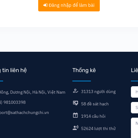
Đăng nhập để làm bài
tin liên hệ
Thống kê
Li
31313
người dùng
ông, Dương Nội, Hà Nội, Việt Nam
4) 981003398
58
đề sát hạch
port@sathachchungchi.vn
1914
câu hỏi
52624
lượt thi thử