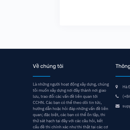
Về chúng tôi
Thông 
Là những người hoạt động xây dựng, chúng
Hà Đ
tôi muốn xây dựng nơi đây thành nơi giao
lưu, trao đổi các vấn đề liên quan tới
(+8
CCHN. Các bạn có thể theo dõi tin tức,
sup
hướng dẫn hoặc hỏi đáp những vấn đề liên
quan; đặc biệt, các bạn có thể ôn tập, thi
thử sát hạch tại đây với các câu hỏi, kết
cấu đề thi chính xác như thi thật tại các cơ