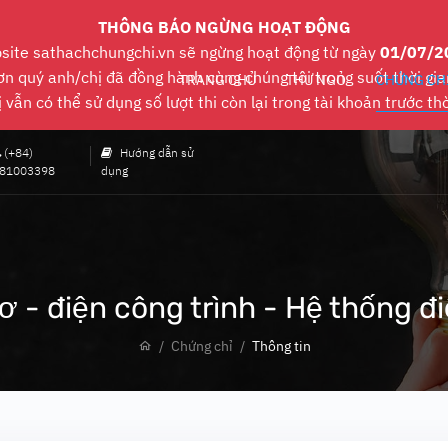
THÔNG BÁO NGỪNG HOẠT ĐỘNG
site sathachchungchi.vn sẽ ngừng hoạt động từ ngày
01/07/2
n quý anh/chị đã đồng hành cùng chúng tôi trong suốt thời gia
TRANG CHỦ
THƯ NGỎ
CHỨNG CH
vẫn có thể sử dụng số lượt thi còn lại trong tài khoản trước th
(+84)
Hướng dẫn sử
81003398
dụng
cơ - điện công trình - Hệ thống đi
Chứng chỉ
Thông tin