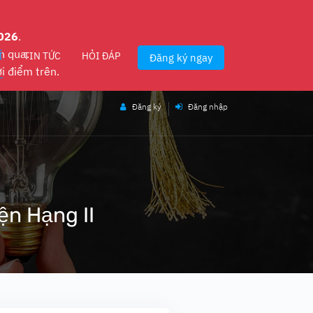
026
.
n qua.
Ỉ
TIN TỨC
HỎI ĐÁP
Đăng ký ngay
ời điểm trên.
Đăng ký
Đăng nhập
ện Hạng II