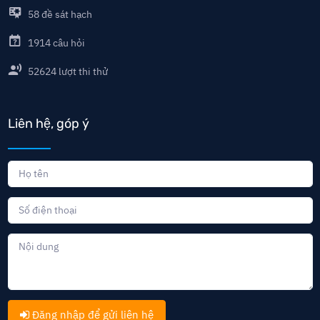
58
đề sát hạch
1914
câu hỏi
52624
lượt thi thử
Liên hệ, góp ý
Đăng nhập để gửi liên hệ